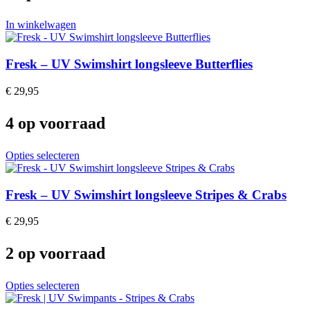
chosen
on
In winkelwagen
the
product
page
Fresk – UV Swimshirt longsleeve Butterflies
€
29,95
4 op voorraad
This
Opties selecteren
product
has
multiple
Fresk – UV Swimshirt longsleeve Stripes & Crabs
variants.
The
€
29,95
options
may
2 op voorraad
be
chosen
on
This
Opties selecteren
the
product
product
has