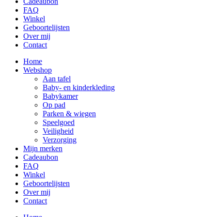
Cadeaubon
FAQ
Winkel
Geboortelijsten
Over mij
Contact
Home
Webshop
Aan tafel
Baby- en kinderkleding
Babykamer
Op pad
Parken & wiegen
Speelgoed
Veiligheid
Verzorging
Mijn merken
Cadeaubon
FAQ
Winkel
Geboortelijsten
Over mij
Contact