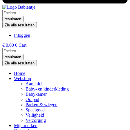
Search
...
resultaten
Zie alle resultaten
Inloggen
€
0,00
0
Cart
Search
...
resultaten
Zie alle resultaten
Home
Webshop
Aan tafel
Baby- en kinderkleding
Babykamer
Op pad
Parken & wiegen
Speelgoed
Veiligheid
Verzorging
Mijn merken