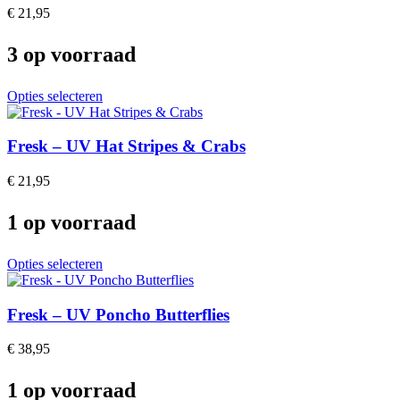
The
€
21,95
options
may
3 op voorraad
be
chosen
on
This
Opties selecteren
the
product
product
has
page
multiple
Fresk – UV Hat Stripes & Crabs
variants.
The
€
21,95
options
may
1 op voorraad
be
chosen
on
This
Opties selecteren
the
product
product
has
page
multiple
Fresk – UV Poncho Butterflies
variants.
The
€
38,95
options
may
1 op voorraad
be