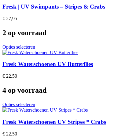
page
multiple
Fresk | UV Swimpants – Stripes & Crabs
variants.
The
€
27,95
options
may
2 op voorraad
be
chosen
on
This
Opties selecteren
the
product
product
has
page
multiple
Fresk Waterschoenen UV Butterflies
variants.
The
€
22,50
options
may
4 op voorraad
be
chosen
on
This
Opties selecteren
the
product
product
has
page
multiple
Fresk Waterschoenen UV Stripes * Crabs
variants.
The
€
22,50