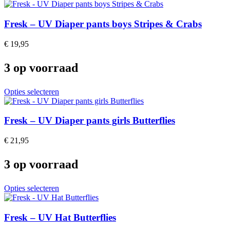
Fresk – UV Diaper pants boys Stripes & Crabs
€
19,95
3 op voorraad
This
Opties selecteren
product
has
multiple
Fresk – UV Diaper pants girls Butterflies
variants.
The
€
21,95
options
may
3 op voorraad
be
chosen
on
This
Opties selecteren
the
product
product
has
page
multiple
Fresk – UV Hat Butterflies
variants.