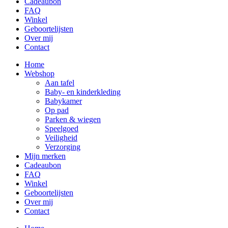
Cadeaubon
FAQ
Winkel
Geboortelijsten
Over mij
Contact
Home
Webshop
Aan tafel
Baby- en kinderkleding
Babykamer
Op pad
Parken & wiegen
Speelgoed
Veiligheid
Verzorging
Mijn merken
Cadeaubon
FAQ
Winkel
Geboortelijsten
Over mij
Contact