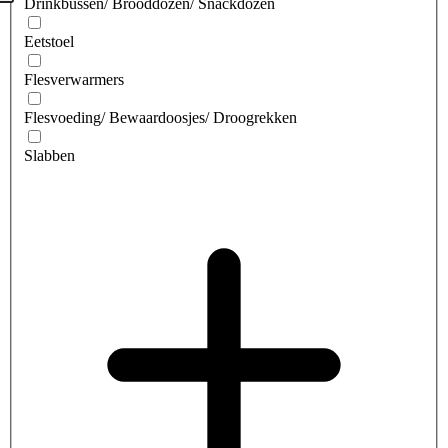
Drinkbussen/ Brooddozen/ Snackdozen
Eetstoel
Flesverwarmers
Flesvoeding/ Bewaardoosjes/ Droogrekken
Slabben