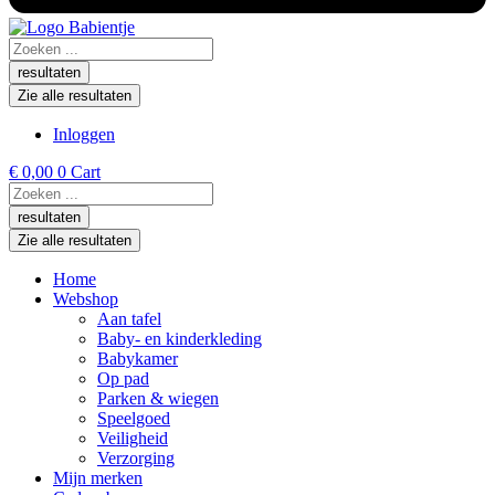
Search
...
resultaten
Zie alle resultaten
Inloggen
€
0,00
0
Cart
Search
...
resultaten
Zie alle resultaten
Home
Webshop
Aan tafel
Baby- en kinderkleding
Babykamer
Op pad
Parken & wiegen
Speelgoed
Veiligheid
Verzorging
Mijn merken