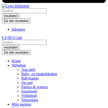
Search
...
resultaten
Zie alle resultaten
Inloggen
€
0,00
0
Cart
Search
...
resultaten
Zie alle resultaten
Home
Webshop
Aan tafel
Baby- en kinderkleding
Babykamer
Op pad
Parken & wiegen
Speelgoed
Veiligheid
Verzorging
Mijn merken