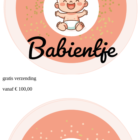
product
page
gratis verzending
vanaf € 100,00