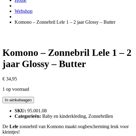
Home
Webshop
Komono – Zonnebril Lele 1 – 2 jaar Glossy – Butter
Komono – Zonnebril Lele 1 – 2
jaar Glossy – Butter
€
34,95
1 op voorraad
Komono
In winkelwagen
-
Zonnebril
SKU:
95.001.08
Lele
Categorieën:
Baby en kinderkleding
,
Zonnebrillen
1
-
De
Lele
zonnebril van Komono maakt oogbescherming leuk voor
2
kleintjes!