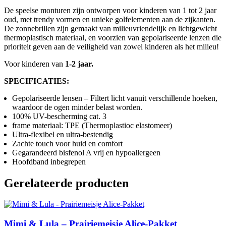
jaar
De speelse monturen zijn ontworpen voor kinderen van 1 tot 2 jaar
Glossy
oud, met trendy vormen en unieke golfelementen aan de zijkanten.
-
De zonnebrillen zijn gemaakt van milieuvriendelijk en lichtgewicht
Butter
thermoplastisch materiaal, en voorzien van gepolariseerde lenzen die
aantal
prioriteit geven aan de veiligheid van zowel kinderen als het milieu!
Voor kinderen van
1-2 jaar.
SPECIFICATIES:
Gepolariseerde lensen – Filtert licht vanuit verschillende hoeken,
waardoor de ogen minder belast worden.
100% UV-bescherming cat. 3
frame materiaal: TPE (Thermoplastioc elastomeer)
Ultra-flexibel en ultra-bestendig
Zachte touch voor huid en comfort
Gegarandeerd bisfenol A vrij en hypoallergeen
Hoofdband inbegrepen
Gerelateerde producten
Mimi & Lula – Prairiemeisje Alice-Pakket