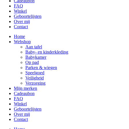
Cadeaubon
FAQ
Winkel
Geboortelijsten
Over mij
Contact
Home
Webshop
Aan tafel
Baby- en kinderkleding
Babykamer
Op pad
Parken & wiegen
Speelgoed
Veiligheid
Verzorging
Mijn merken
Cadeaubon
FAQ
Winkel
Geboortelijsten
Over mij
Contact