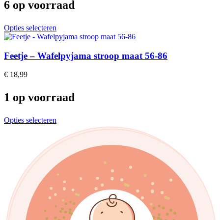
6 op voorraad
This
Opties selecteren
product
has
multiple
Feetje – Wafelpyjama stroop maat 56-86
variants.
The
€
18,99
options
may
1 op voorraad
be
chosen
on
This
Opties selecteren
the
product
product
has
page
multiple
variants.
The
options
may
be
chosen
on
the