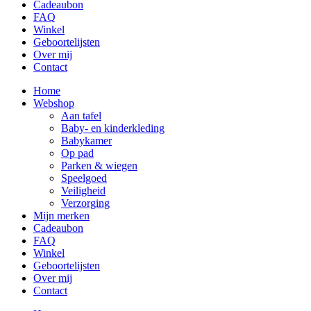
Cadeaubon
FAQ
Winkel
Geboortelijsten
Over mij
Contact
Home
Webshop
Aan tafel
Baby- en kinderkleding
Babykamer
Op pad
Parken & wiegen
Speelgoed
Veiligheid
Verzorging
Mijn merken
Cadeaubon
FAQ
Winkel
Geboortelijsten
Over mij
Contact