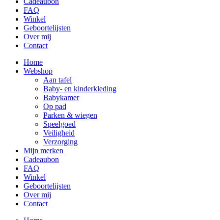
Cadeaubon
FAQ
Winkel
Geboortelijsten
Over mij
Contact
Home
Webshop
Aan tafel
Baby- en kinderkleding
Babykamer
Op pad
Parken & wiegen
Speelgoed
Veiligheid
Verzorging
Mijn merken
Cadeaubon
FAQ
Winkel
Geboortelijsten
Over mij
Contact