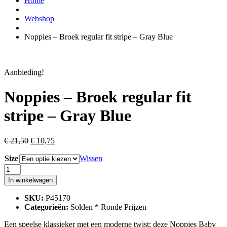
Home
Webshop
Noppies – Broek regular fit stripe – Gray Blue
Aanbieding!
Noppies – Broek regular fit
stripe – Gray Blue
Original
Current
€
21,50
€
10,75
price
price
Size
was:
is:
Wissen
€ 21,50.
€ 10,75.
Noppies
-
In winkelwagen
Broek
regular
SKU:
P45170
fit
Categorieën:
Solden * Ronde Prijzen
stripe
-
Een speelse klassieker met een moderne twist: deze Noppies Baby