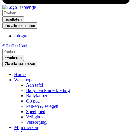
Search
...
resultaten
Zie alle resultaten
Inloggen
€
0,00
0
Cart
Search
...
resultaten
Zie alle resultaten
Home
Webshop
Aan tafel
Baby- en kinderkleding
Babykamer
Op pad
Parken & wiegen
Speelgoed
Veiligheid
Verzorging
Mijn merken