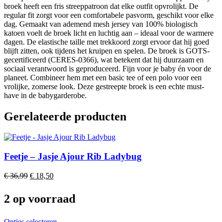
Gray
broek heeft een fris streeppatroon dat elke outfit opvrolijkt. De
Blue
regular fit zorgt voor een comfortabele pasvorm, geschikt voor elke
aantal
dag. Gemaakt van ademend mesh jersey van 100% biologisch
katoen voelt de broek licht en luchtig aan – ideaal voor de warmere
dagen. De elastische taille met trekkoord zorgt ervoor dat hij goed
blijft zitten, ook tijdens het kruipen en spelen. De broek is GOTS-
gecertificeerd (CERES-0366), wat betekent dat hij duurzaam en
sociaal verantwoord is geproduceerd. Fijn voor je baby én voor de
planeet. Combineer hem met een basic tee of een polo voor een
vrolijke, zomerse look. Deze gestreepte broek is een echte must-
have in de babygarderobe.
Gerelateerde producten
Feetje – Jasje Ajour Rib Ladybug
Original
Current
€
36,99
€
18,50
price
price
was:
is:
2 op voorraad
€ 36,99.
€ 18,50.
This
Opties selecteren